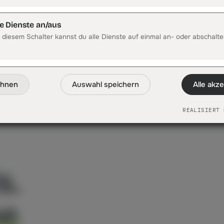
Wie schnell sehe ich Ergebnisse?
Kann ich DataFirst testen?
le Dienste an/aus
 diesem Schalter kannst du alle Dienste auf einmal an- oder abschalte
nmal
n?
ehnen
Auswahl speichern
Alle akz
REALISIERT 
s.
ne