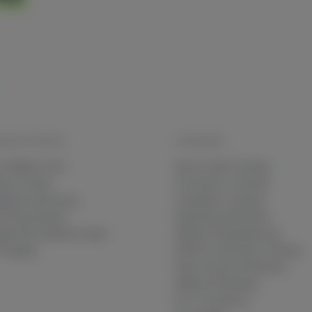
HNIK IM DETAIL
LÖSUNGEN
 Affiliate Click
Server-Side Tracking
sion Freeze
Conversion-Tracking
gerprint Recovery
Cookieless Tracking
ti-Shop Brands
Marketing-Attribution
gle Ads Audiences Sync
Affiliate-Deduplizierung
-Zugang
DSGVO-konformes Tracking
Multi-Channel Attribution
Affiliate-Marketing
Für E-Commerce