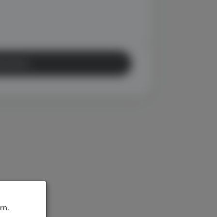
schicken
rn.