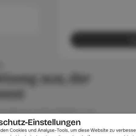
Ab
RT
ktweg aus, der
asst
, andere ein echtes Gespräch, und
rei Wege bringen dich zum Team.
schutz-Einstellungen
den Cookies und Analyse-Tools, um diese Website zu verbesse