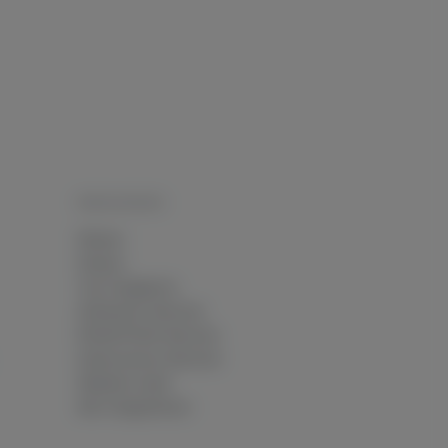
RESSOURCEN
Wissen
Glossar
Tool-Vergleiche
Attribution-Rechner
ROAS/POAS-Rechner
Datenverlust-Rechner
Website-Audit
Alle Integrationen