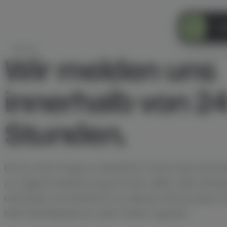
Dat
KONTAKT
Wir melden uns
innerhalb von 2
Stunden.
Ob du eine Frage zu DataFirst Track hast, ein E
zur Agenturbetreuung buchen willst oder einfa
möchtest, ob DataFirst zu deinem Shop passt. S
Kein Vertriebsdruck, kein Ticket-System.