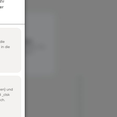
 zu
er
N
stenlos testen
die
er selbst durchklickst: Der
in die
 kostenlos und sofort
n
len) und
?
 _clsk
ch.
ion?