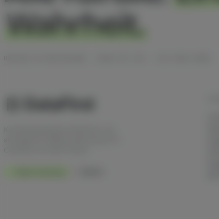
Wahrheit.
HOSTING IN DEUTSCHLAND · DSGVO MIT AVV · ISO-27001-READY
TEC
Last
Ses
Kanalübergreifende Attribution und
strategische Affiliate-Beratung für E-
Fin
Commerce im DACH-Raum.
Mul
Goo
Made in Germany
DSGVO
API