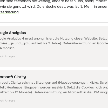
on sind technisch notwendig, andere helfen uns, anonymisiert
wie sie genutzt wird. Du entscheidest, was läuft. Mehr in unser
zerklärung
.
ogle Analytics
P BESPRECHEN
DIREKT LOSLEGE
tgespräch buchen
Plattform ko
gle Analytics 4 misst anonymisiert die Nutzung dieser Website. Setzt 
ig Minuten, kostenlos und
Wenn du dich lieb
kies _ga und _gid (Laufzeit bis 2 Jahre). Datenübermittlung an Google 
bindlich. Du bekommst eine schriftliche
A möglich.
Starter-Tarif ist
menfassung mit Empfehlung.
produktiv.
eck
:
Analyse
espräch vereinbaren
Account erstelle
Was ist DataFirst Solutions?
crosoft Clarity
Was bedeutet Attribution genau?
rosoft Clarity zeichnet Sitzungen auf (Mausbewegungen, Klicks, Scrol
Kann ich nur die Software nutzen, ohne Agentur
tellt Heatmaps, Eingaben werden maskiert. Setzt die Cookies _clck und
Welche Shopsysteme unterstützt ihr?
ufzeit bis 12 Monate). Datenübermittlung an Microsoft in die USA mögli
Warum brauche ich kanalübergreifende Attribut
eck
:
Analyse
Ist DataFirst DSGVO-konform?