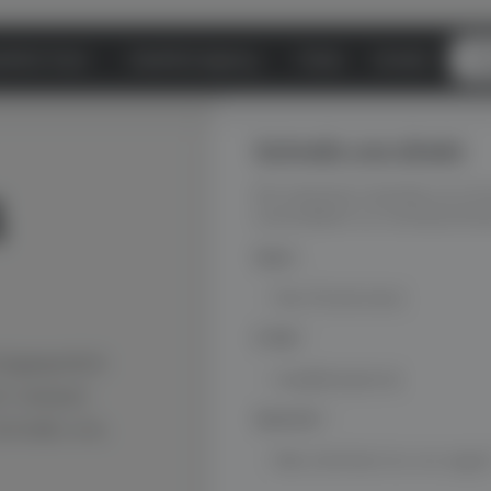
aFirst Track
DataFirst Agency
Preise
Kontakt
Er
Schreib uns direkt
4
Wir antworten innerhalb von 24 
ausschließlich zur Kontaktaufna
Name
*
E-Mail
*
rstgespräch
ch wissen
Nachricht
*
chreib uns.