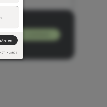
n.
Erstgespräch vereinbaren
eptieren
MIT KLARO!