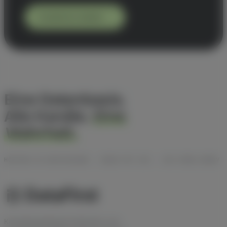
Kostenlos testen
Eine Datenbasis.
Alle Kanäle.
Eine
Wahrheit.
HOSTING IN DEUTSCHLAND · DSGVO MIT AVV · ISO-27001-READY
Kanalübergreifende Attribution und