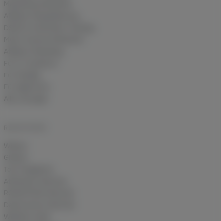
Marketing-Attribution
Affiliate-Deduplizierung
DSGVO-konformes Tracking
Multi-Channel Attribution
Affiliate-Marketing
Für E-Commerce
Für Shopify
Für Agenturen
Alle Lösungen
RESSOURCEN
Wissen
Glossar
Tool-Vergleiche
Attribution-Rechner
ROAS/POAS-Rechner
Datenverlust-Rechner
Website-Audit