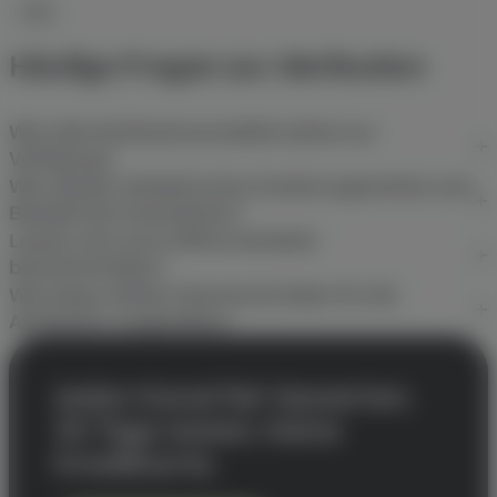
FAQ
Häufige Fragen zur Attribution
Wie viele Attributionsmodelle stehen zur
Verfügung?
Wie werden Verkäufe ohne Cookie zugeordnet, zum
Beispiel bei Gutscheinen?
Lassen sich auch Offline-Verkäufe
berücksichtigen?
Wie lange werden historische Daten für die
Attribution vorgehalten?
Jeden Kanal fair bewerten.
30 Tage testen. Keine
Kreditkarte.