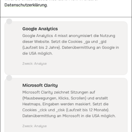
Live Journey
Datenschutzerklärung
.
LIVE
SITZUNGEN, DIE ZU EINER PERSON GEHOEREN
Google Analytics
Google Analytics 4 misst anonymisiert die Nutzung
TAG 1
TAG 4
TAG 7
TAG 9
dieser Website. Setzt die Cookies _ga und _gid
(Laufzeit bis 2 Jahre). Datenübermittlung an Google in
die USA möglich.
Meta
Klaviyo
IDEALO
Kauf
Zweck
:
Analyse
Journey einer Person zugeordnet
ERSTER TOUCH · META
Microsoft Clarity
Microsoft Clarity zeichnet Sitzungen auf
LÖSUNG · TRACKING
(Mausbewegungen, Klicks, Scrollen) und erstellt
Offline-Conversion-Tracking
Heatmaps, Eingaben werden maskiert. Setzt die
Führt Offline-Verkäufe aus Telefon und Filiale mit dem
Cookies _clck und _clsk (Laufzeit bis 12 Monate).
Datenübermittlung an Microsoft in die USA möglich.
Online-Tracking zu einer Datenbasis zusammen.
Telefon- und Filial-Sales
Zweck
:
Analyse
Eine gemeinsame Datenbasis