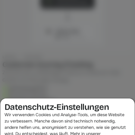
Code matched mit Publisher
Normalisieren, Routen, Loggen
PROVISION GEHT AN
M
Influencer Maria
17,98 €
aus 89,90 €
LÖSUNG · TRACKING
Customer-Journey-Tracking
Zeichnet den vollständigen Pfad pro Kunde auf, über
Geräte und Sitzungen hinweg.
Geräteübergreifend
Sitzung für Sitzung
Erster bis letzter Touch
Datenschutz-Einstellungen
Mehr erfahren
Wir verwenden Cookies und Analyse-Tools, um diese Website
zu verbessern. Manche davon sind technisch notwendig,
andere helfen uns, anonymisiert zu verstehen, wie sie genutzt
wird. Du entscheidest, was läuft. Mehr in unserer