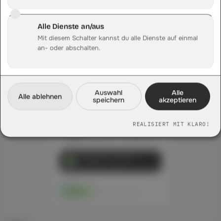
Sauber attribuiert
Mehr erfahren
Alle Dienste an/aus
Mit diesem Schalter kannst du alle Dienste auf einmal
an- oder abschalten.
3
Mein Shop
Auswahl
Alle
Alle ablehnen
SALE
speichern
akzeptieren
REALISIERT MIT KLARO!
Sneaker Pro
T-Shirt
89,90 €
29,90 €
Sale getrackt → DataFirst
via Connector · <200 ms
QUELLE
Meta
erhaelt die Gutschrift