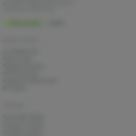
strategische Affiliate-Beratung für E-
Commerce im DACH-Raum.
Made in Germany
DSGVO
TECHNIK IM DETAIL
Last Affiliate Click
Session Freeze
Fingerprint Recovery
Multi-Shop Brands
Google Ads Audiences Sync
API-Zugang
LÖSUNGEN
Server-Side Tracking
Conversion-Tracking
Cookieless Tracking