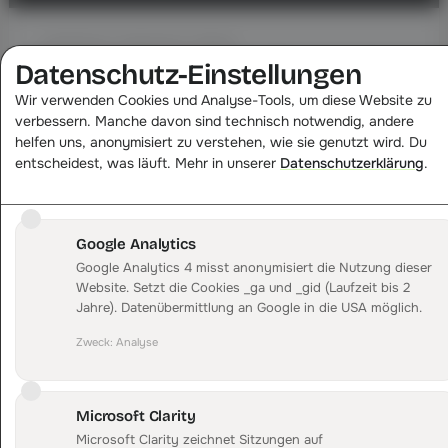
→ DataFirst Commission Engine
Ein Call rein, eine geprüfte Provision
Datenschutz-Einstellungen
raus.
Wir verwenden Cookies und Analyse-Tools, um diese Website zu
verbessern. Manche davon sind technisch notwendig, andere
Der Klick wird der Bestellung zugeordnet, der
helfen uns, anonymisiert zu verstehen, wie sie genutzt wird. Du
entscheidest, was läuft. Mehr in unserer
Datenschutzerklärung
.
Gutschein-Code gegen deine Voucher-Regeln
geprüft. Ein sauberer Sale wird freigegeben, ein
geflaggter Code wandert in den Review, bevor
Geld fließt.
Google Analytics
Google Analytics 4 misst anonymisiert die Nutzung dieser
Website. Setzt die Cookies _ga und _gid (Laufzeit bis 2
DF-58124 · Voucher SOMMER10 geprüft →
Jahre). Datenübermittlung an Google in die USA möglich.
freigegeben
Zweck
:
Analyse
Microsoft Clarity
ADCELL ANBINDEN
Microsoft Clarity zeichnet Sitzungen auf