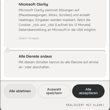
Microsoft Clarity
Microsoft Clarity zeichnet Sitzungen auf
(Mausbewegungen, Klicks, Scrollen) und erstellt
Voller Transmission Log
Heatmaps, Eingaben werden maskiert. Setzt die
Jeder Call mit Endpoint, Payload, Antwort, Status und
Cookies _clck und _clsk (Laufzeit bis 12 Monate).
Latenz im DataFirst Backend sichtbar. Ideal für
Datenübermittlung an Microsoft in die USA möglich.
Debugging und Audit, jederzeit nachvollziehbar.
Zweck
:
Analyse
Alle Dienste an/aus
Mit diesem Schalter kannst du alle Dienste auf einmal
an- oder abschalten.
Bedingte Übertragung mit
Trackingweiche
Die Trackingweiche entscheidet automatisch, welches
Auswahl
Alle
Netzwerk den Sale verdient hat, und sendet nur
Alle ablehnen
speichern
akzeptieren
dorthin. Verhindert Doppelmeldungen direkt am
Netzwerk.
REALISIERT MIT KLARO!