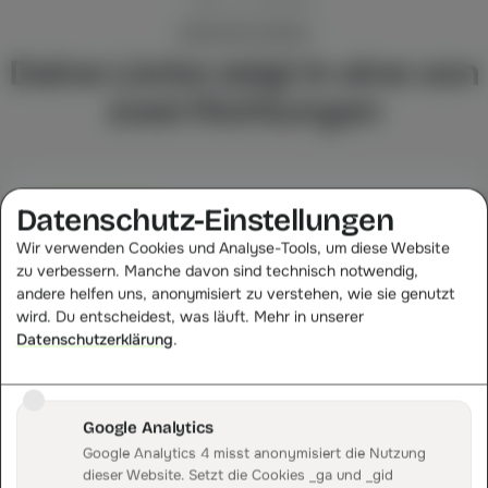
MADE IN GERMANY
ZWEI RICHTUNGEN
Deine Lücke zeigt in eine von
zwei Richtungen
Datenschutz-Einstellungen
GETRACKT < ECHT
Wir verwenden Cookies und Analyse-Tools, um diese Website
Messverlust
zu verbessern. Manche davon sind technisch notwendig,
ITP, Consent-Ablehnung, fragiles Client-Side-
andere helfen uns, anonymisiert zu verstehen, wie sie genutzt
Setup
wird. Du entscheidest, was läuft. Mehr in unserer
Datenschutzerklärung
.
Ein Teil deiner Bestellungen kommt bei Tracking und
Werbeplattformen gar nicht an. Der Kauf ist real, aber für
Google Ads, Meta und deine Reports unsichtbar.
Google Analytics
Google Analytics 4 misst anonymisiert die Nutzung
dieser Website. Setzt die Cookies _ga und _gid