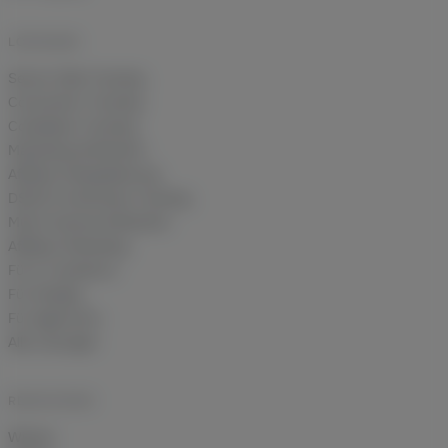
LÖSUNGEN
Server-Side Tracking
Conversion-Tracking
Cookieless Tracking
Marketing-Attribution
Affiliate-Deduplizierung
DSGVO-konformes Tracking
Multi-Channel Attribution
Affiliate-Marketing
Für E-Commerce
Für Shopify
Für Agenturen
Alle Lösungen
RESSOURCEN
Wissen