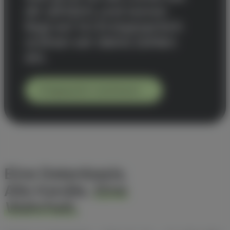
dir wirklich, und woran
liegt es? Im Erstgespräch
ordnen wir deine Zahlen
ein.
Erstgespräch vereinbaren
Eine Datenbasis.
Alle Kanäle.
Eine
Wahrheit.