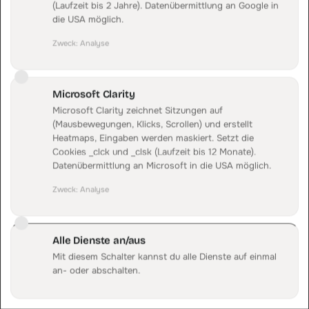
GETRACKT > ECHT
(Laufzeit bis 2 Jahre). Datenübermittlung an Google in
die USA möglich.
Doppelzählung
Zweck
:
Analyse
Mehrere Kanäle beanspruchen denselben Sale
Derselbe Kauf wird mehrfach gemeldet, etwa von einem
Affiliate-Cookie und einem Google-Ads-Klick gleichzeitig.
Microsoft Clarity
Dein Report zeigt mehr Bestellungen, als tatsächlich
Microsoft Clarity zeichnet Sitzungen auf
stattgefunden haben.
(Mausbewegungen, Klicks, Scrollen) und erstellt
Heatmaps, Eingaben werden maskiert. Setzt die
Cookies _clck und _clsk (Laufzeit bis 12 Monate).
Datenübermittlung an Microsoft in die USA möglich.
Die fünf häufigsten Ursachen für Messverlust erklärt der Leitfaden
Datenverlust im Tracking
. Was ITP in Safari konkret blockiert,
Zweck
:
Analyse
steht in
ITP und Tracking-Prevention
. Und wo genau bei dir die
Lücke entsteht, zeigt das
kostenlose Website-Audit
. Geschlossen
wird sie über
Server-Side Tracking
und eine
First-Party Domain
,
Alle Dienste an/aus
damit die Messung nicht mehr am Browser hängt.
Mit diesem Schalter kannst du alle Dienste auf einmal
an- oder abschalten.
FAQ