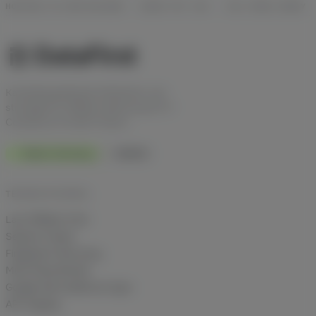
HOSTING IN DEUTSCHLAND · DSGVO MIT AVV · ISO-27001-READY
Kanalübergreifende Attribution und
strategische Affiliate-Beratung für E-
Commerce im DACH-Raum.
Made in Germany
DSGVO
TECHNIK IM DETAIL
Last Affiliate Click
Session Freeze
Fingerprint Recovery
Multi-Shop Brands
Google Ads Audiences Sync
API-Zugang