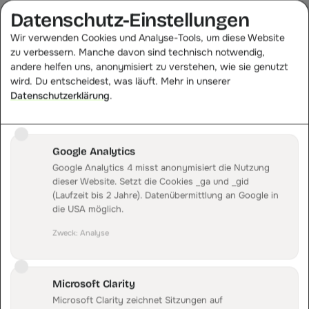
Datenschutz-Einstellungen
02
Wir verwenden Cookies und Analyse-Tools, um diese Website
Schwachstellen und blinde Flecken
zu verbessern. Manche davon sind technisch notwendig,
Wo ist die Attribution unklar, welche Channels werden
andere helfen uns, anonymisiert zu verstehen, wie sie genutzt
über- oder unterbewertet, welche Daten fehlen. Punkte,
wird. Du entscheidest, was läuft. Mehr in unserer
die deine aktuellen Reports nicht zeigen.
Datenschutzerklärung
.
Google Analytics
03
Google Analytics 4 misst anonymisiert die Nutzung
dieser Website. Setzt die Cookies _ga und _gid
(Laufzeit bis 2 Jahre). Datenübermittlung an Google in
Empfehlung für deinen nächsten Schritt
die USA möglich.
Reicht DataFirst Track allein, ist die Agentur-Betreuung
sinnvoll, oder brauchst du erst einmal einen einzelnen
Zweck
:
Analyse
Audit. Wir geben eine konkrete Empfehlung mit
Begründung.
Microsoft Clarity
Microsoft Clarity zeichnet Sitzungen auf