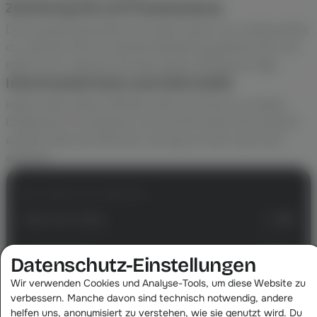
Zuordnung bis auf Produktebene
Die Auswertung endet nicht beim Kanal. Pro Listing siehst
du, welcher Klick zu welcher Bestellung geführt hat, und
damit auch, welches Produkt seinen Klickpreis trägt.
Inkrementell statt Last-Click-Zufall
idealo steht neben Affiliate, SEA und Direct im selben
Dashboard. Du erkennst, ob ein Klick einen Kauf wirklich
auslöst oder am Ende der Journey nur den Last Click
abräumt.
Was idealo dir berechnet
1.240
Klicks aufs Listing
0,42 €
Cost-per-Click
Datenschutz-Einstellungen
Wir verwenden Cookies und Analyse-Tools, um diese Website zu
520,80 €
Klickrechnung
verbessern. Manche davon sind technisch notwendig, andere
helfen uns, anonymisiert zu verstehen, wie sie genutzt wird. Du