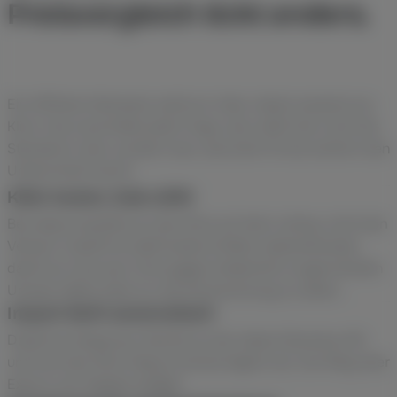
Preisvergleich tickt anders.
Ein Affiliate-Netzwerk zahlt pro Sale, idealo kassiert pro
Klick. Das verschiebt jede Frage, also steht hier nicht die
Standard-Liste, sondern das, was beim Portal wirklich den
Unterschied macht.
Klick kostet, Sale zählt
Bei idealo bezahlst du den Klick auf dein Listing, nicht den
Verkauf. DataFirst stellt beide Größen nebeneinander,
damit du Cost-per-Click gegen tatsächlich zugeordneten
Umsatz hältst statt nur die Klickrechnung zu sehen.
Import läuft automatisch
DataFirst hängt per OAuth2 an der idealo Business API
und holt den Klick-Report einmal täglich ab. Der Weg über
Export und Tabelle entfällt.