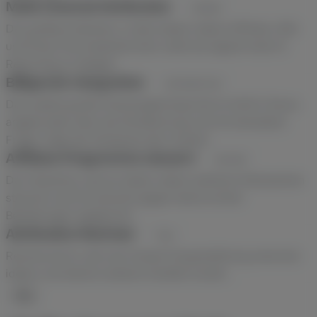
Multi-Channel Attribution
LÖSUNG
Der größere Rahmen, in dem idealo neben Affiliate, SEA
und Direct fair bewertet wird, statt als eigene Insel im
Reporting zu hängen.
Billiger.de Integration
INTEGRATION
Das zweite große Preisvergleichsportal im DACH-Raum,
angebunden über die Klickkennung und mit derselben
Frage: trägt der Klickpreis den Umsatz.
Affiliate-Programme steuern
WISSEN
Der Überblick, wie du idealo neben weiteren Netzwerken
steuerst und Provisionen gegen deine echten
Bestellungen abgleichst.
Attribution-Rechner
TOOL
Rechne durch, wie viel Umsatz Doppelzählung zwischen
idealo und deinen anderen Kanälen kostet.
FAQ