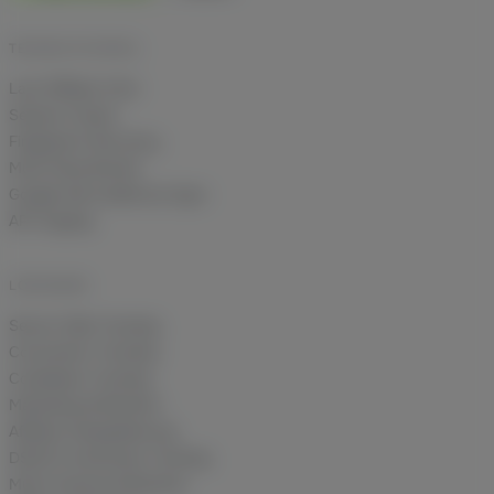
TECHNIK IM DETAIL
Last Affiliate Click
Session Freeze
Fingerprint Recovery
Multi-Shop Brands
Google Ads Audiences Sync
API-Zugang
LÖSUNGEN
Server-Side Tracking
Conversion-Tracking
Cookieless Tracking
Marketing-Attribution
Affiliate-Deduplizierung
DSGVO-konformes Tracking
Multi-Channel Attribution