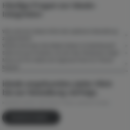
Häufige Fragen zur idealo-
Integration
Wie wird ein idealo-Klick der späteren Bestellung
zugeordnet?
Woher kommen die idealo-Daten im Dashboard?
Sehe ich pro Produkt, ob sich der Klickpreis trägt?
Muss ich für idealo ein eigenes Pixel ins Theme
bauen?
idealo angebunden, jeder Klick
bis zur Bestellung verfolgt.
Kostenlos starten, kein Pixel im Theme, jederzeit kündbar.
Kostenlos testen