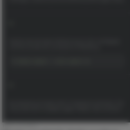
Integrationen
02
Wissen & Tools
Klick-Erkennung scharf schalten
DataFirst liest die idealo-Klickkennung aus der Landingpage
Mehr
und führt sie über die Journey bis zur Bestellung.
$ idealo:import → click-report ok
03
Erste Bestellung prüfen
Eine Bestellung mit idealo-Klick im Dashboard aufmachen. Das
Portal steht dort im Vergleich gegen Affiliate, SEA und Direct.
IDEALO IM DETAIL