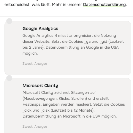
entscheidest, was läuft. Mehr in unserer
Datenschutzerklärung
.
→ DataFirst legt den zugeordneten Umsatz daneben
Die Klickrechnung allein sagt nichts.
Google Analytics
Erst die Zuordnung tut es.
Google Analytics 4 misst anonymisiert die Nutzung
dieser Website. Setzt die Cookies _ga und _gid (Laufzeit
idealo zeigt dir, was die Klicks gekostet haben. DataFirst
bis 2 Jahre). Datenübermittlung an Google in die USA
ordnet jeden Klick der Bestellung zu und stellt den
möglich.
zugeordneten Umsatz pro Listing daneben. So siehst du
je Produkt, ob sich der Klickpreis trägt, statt nur die
Zweck
:
Analyse
Kostenseite zu kennen.
Umsatz zugeordnet, nicht geschätzt
Microsoft Clarity
Microsoft Clarity zeichnet Sitzungen auf
Beispielwerte zur Veranschaulichung.
(Mausbewegungen, Klicks, Scrollen) und erstellt
Heatmaps, Eingaben werden maskiert. Setzt die Cookies
_clck und _clsk (Laufzeit bis 12 Monate).
Datenübermittlung an Microsoft in die USA möglich.
IDEALO ANBINDEN
Zweck
:
Analyse