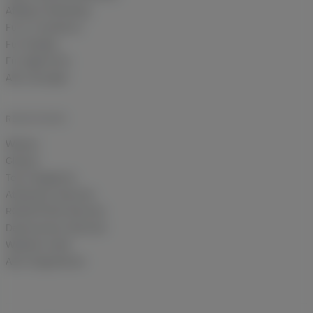
Affiliate-Marketing
Für E-Commerce
Für Shopify
Für Agenturen
Alle Lösungen
RESSOURCEN
Wissen
Glossar
Tool-Vergleiche
Attribution-Rechner
ROAS/POAS-Rechner
Datenverlust-Rechner
Website-Audit
Alle Integrationen