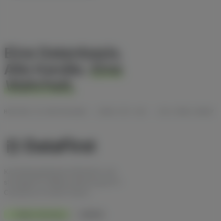
Eine Datenbasis.
Alle Kanäle.
Eine
Wahrheit.
HOSTING IN DEUTSCHLAND · DSGVO MIT AVV · ISO-27001-READY
Kanalübergreifende Attribution und
strategische Affiliate-Beratung für E-
Commerce im DACH-Raum.
Made in Germany
DSGVO