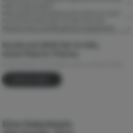
oder im Mail-Header?
Sieht DataFirst den Beitrag einer Mail auch, wenn
sie nicht der letzte Klick vor dem Kauf war?
Werden Email und SMS getrennt ausgewertet?
Email und SMS fair im Mix,
ohne Pixel im Theme.
Kostenlos starten, UTM-Templates inklusive, jederzeit kündbar.
Kostenlos testen
Eine Datenbasis.