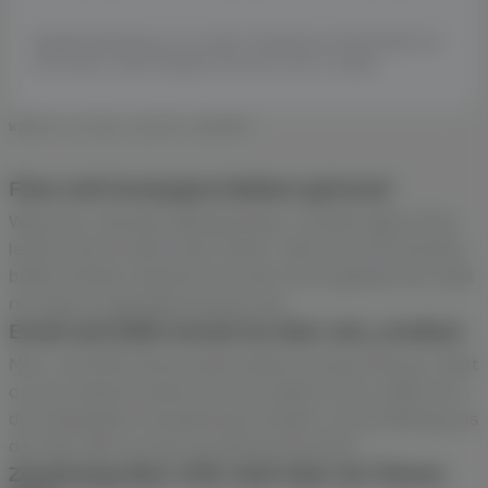
Dieselbe Bestellung, fair verteilt. Die Welcome-Mail behält ihre
40 Prozent, statt komplett unter den Tisch zu fallen.
WORAUF ES BEI KLAVIYO ANKOMMT
Flow und Kampagne bleiben getrennt
Welcome-, Browse-Abandonment- und Win-Back-Flow
laufen nicht in einen Topf "Email". Über die UTM-Struktur
bleibt sichtbar, welcher Flow den Touch gesetzt hat, statt
nur dass es irgendwie Klaviyo war.
Email und SMS trennst du über utm_medium
Mail- und SMS-Klicks laufen beide als Kanal Klaviyo. Setzt
du utm_medium=email und utm_medium=sms, siehst du in
der Kampagnen-Auswertung trotzdem, ob der Beitrag aus
der Mail oder aus der Kurznachricht kommt.
Zuordnung über UTM, nicht über ein Theme-