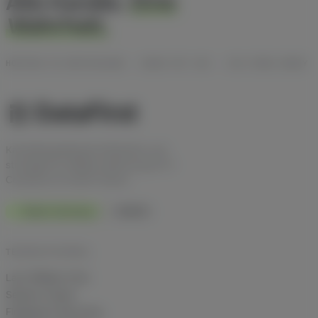
Alle Kanäle.
Eine
Wahrheit.
HOSTING IN DEUTSCHLAND · DSGVO MIT AVV · ISO-27001-READY
Kanalübergreifende Attribution und
strategische Affiliate-Beratung für E-
Commerce im DACH-Raum.
Made in Germany
DSGVO
TECHNIK IM DETAIL
Last Affiliate Click
Session Freeze
Fingerprint Recovery