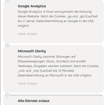
Flows und Kampagnen mit den DataFirst-UTM-Parametern
Google Analytics
befüllen. Die fertigen Template-Strings für Flow- und
Google Analytics 4 misst anonymisiert die Nutzung
Kampagnennamen liefern wir mit.
dieser Website. Setzt die Cookies _ga und _gid (Laufzeit
bis 2 Jahre). Datenübermittlung an Google in die USA
utm_source=klaviyo · utm_medium=email
möglich.
Zweck
:
Analyse
02
Erste Bestellung prüfen
Microsoft Clarity
Microsoft Clarity zeichnet Sitzungen auf
Eine Bestellung mit Klaviyo-UTM im Dashboard aufmachen.
(Mausbewegungen, Klicks, Scrollen) und erstellt
Der Kanal steht dort getrennt, du vergleichst den Klaviyo-
Heatmaps, Eingaben werden maskiert. Setzt die Cookies
Anteil direkt mit Paid und Direct.
_clck und _clsk (Laufzeit bis 12 Monate).
Datenübermittlung an Microsoft in die USA möglich.
Zweck
:
Analyse
KLAVIYO ANBINDEN
Alle Dienste an/aus
Email und SMS im Cross-Channel-Mix