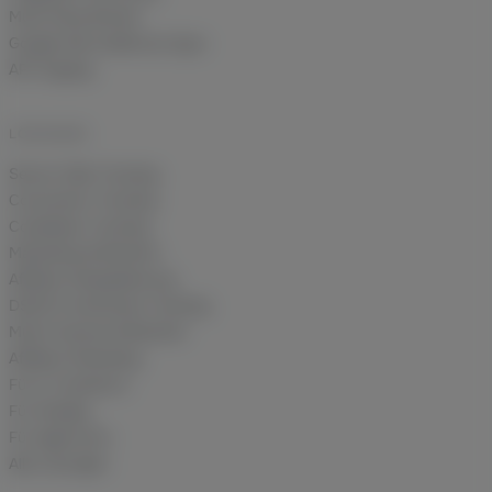
Multi-Shop Brands
Google Ads Audiences Sync
API-Zugang
LÖSUNGEN
Server-Side Tracking
Conversion-Tracking
Cookieless Tracking
Marketing-Attribution
Affiliate-Deduplizierung
DSGVO-konformes Tracking
Multi-Channel Attribution
Affiliate-Marketing
Für E-Commerce
Für Shopify
Für Agenturen
Alle Lösungen