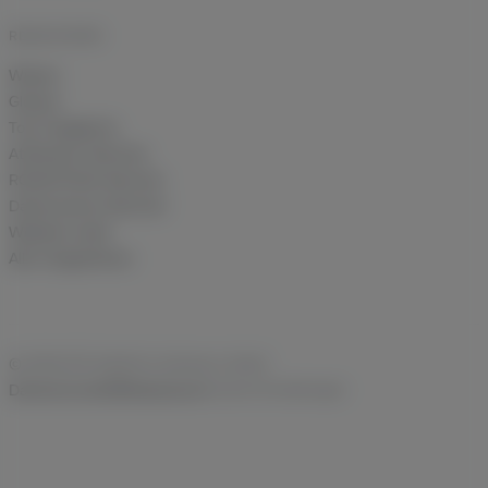
RESSOURCEN
Wissen
Glossar
Tool-Vergleiche
Attribution-Rechner
ROAS/POAS-Rechner
Datenverlust-Rechner
Website-Audit
Alle Integrationen
© 2026 DFS DataFirst Solutions GmbH
Datenschutz
AGB
Impressum
Cookie-Einstellungen