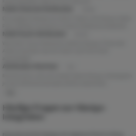
Kanal denselben Sale für sich verbucht.
Multi-Channel Attribution
LÖSUNG
Der größere Rahmen für DACH-Teams, die Klaviyo neben
Paid, Affiliate und Direct in einem Dashboard bewerten.
Multi-Touch Attribution
WISSEN
Wie Multi-Touch Attribution deinen Klaviyo-Flows den
Anteil zurechnet, den ein reiner Last Click ihnen
abschneidet.
Attribution-Rechner
TOOL
Rechne durch, wie viel Umsatz deine Klaviyo-Kampagnen
je nach Attributionsmodell wirklich bekommen.
FAQ
Häufige Fragen zur Klaviyo-
Integration
Brauche ich für Klaviyo ein eigenes Pixel im Shop