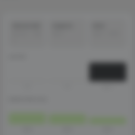
Integrationen
Welcome-Mail
Google Ad
Direkt
Wissen & Tools
Klaviyo · Tag
Tag 3
Tag 5 · Kauf
1
Mehr
Last Click
0 %
0 %
100 %
DataFirst Multi-Touch
40 %
35 %
25 %