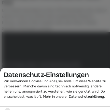
Pixel
Die Erkennung hängt an den UTM-Parametern der Links in
deinen Flows. Es kommt kein zusätzliches Skript in
Klaviyo, deinen Mail-Header oder dein Shop-Theme.
Saubere Parameter reichen.
Angebunden in zwei
Schritten, nicht in einem
Theme-Umbau.
UTM-Strings setzen, erste Bestellung prüfen.
Klaviyo steht ab dem ersten Klick getrennt im
Datenschutz-Einstellungen
Dashboard.
Wir verwenden Cookies und Analyse-Tools, um diese Website zu
verbessern. Manche davon sind technisch notwendig, andere
helfen uns, anonymisiert zu verstehen, wie sie genutzt wird. Du
entscheidest, was läuft. Mehr in unserer
Datenschutzerklärung
.
01
UTM-Parameter setzen