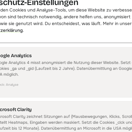
schutz-Einstellungen
Getrennte
den Cookies und Analyse-Tools, um diese Website zu verbesse
Instanz je
on sind technisch notwendig, andere helfen uns, anonymisiert
wie sie genutzt wird. Du entscheidest, was läuft. Mehr in unser
Markt
zerklärung
.
ogle Analytics
gle Analytics 4 misst anonymisiert die Nutzung dieser Website. Setzt 
kies _ga und _gid (Laufzeit bis 2 Jahre). Datenübermittlung an Google 
A möglich.
→ DataFirst Attribution & Publisher-
Eine Meldung, eine Provi
eck
:
Analyse
passt.
DataFirst löst die tduid zur Journey 
crosoft Clarity
seitig an Tradedoubler, mit Auftragswe
rosoft Clarity zeichnet Sitzungen auf (Mausbewegungen, Klicks, Scrol
der Gutscheincode als Rückfallebene 
tellt Heatmaps, Eingaben werden maskiert. Setzt die Cookies _clck und
ufzeit bis 12 Monate). Datenübermittlung an Microsoft in die USA mögli
DF-41528 · gemeldet → Tradedoubl