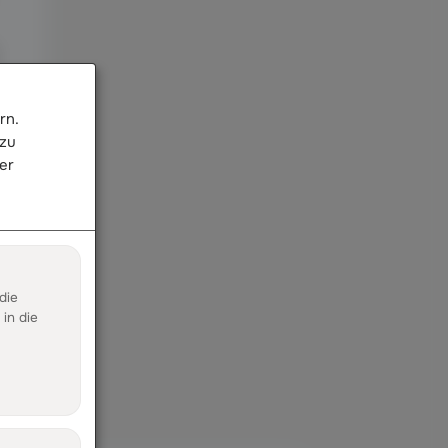
rn.
 zu
er
die
in die