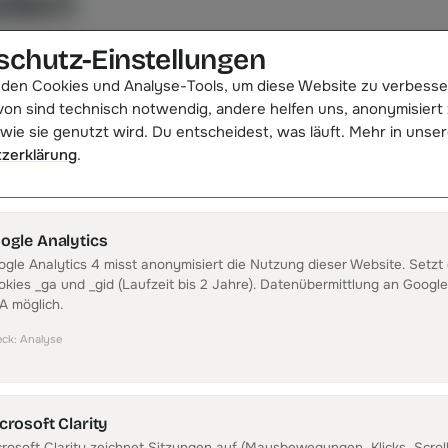
iden
schutz-Einstellungen
u vom Bedarf aus. Manche Setups
den Cookies und Analyse-Tools, um diese Website zu verbesse
te helfen beim Sortieren.
on sind technisch notwendig, andere helfen uns, anonymisiert
wie sie genutzt wird. Du entscheidest, was läuft. Mehr in unser
zerklärung
.
ogle Analytics
gle Analytics 4 misst anonymisiert die Nutzung dieser Website. Setzt 
Attribution-Tiefe
kies _ga und _gid (Laufzeit bis 2 Jahre). Datenübermittlung an Google 
A möglich.
n
Liefert der Anbieter nur Daten od
? Das ist die
Reines Hosting löst das Mess-Prob
eck
:
Analyse
Verkauf verdient hat.
Multi-Touch Attribution ansehen
crosoft Clarity
rosoft Clarity zeichnet Sitzungen auf (Mausbewegungen, Klicks, Scrol