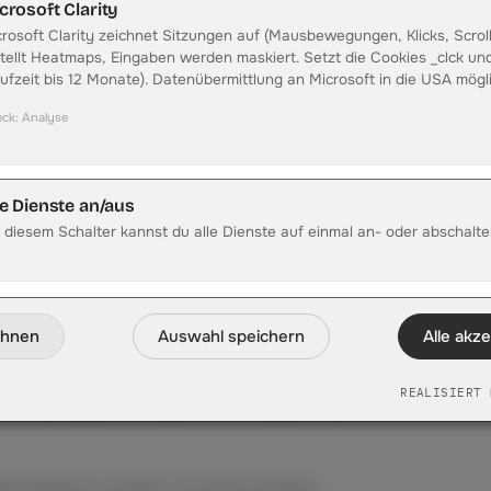
crosoft Clarity
rosoft Clarity zeichnet Sitzungen auf (Mausbewegungen, Klicks, Scrol
-Domain bringt:
First-Party-Domain in
tellt Heatmaps, Eingaben werden maskiert. Setzt die Cookies _clck und
ufzeit bis 12 Monate). Datenübermittlung an Microsoft in die USA mögli
eck
:
Analyse
le Dienste an/aus
 diesem Schalter kannst du alle Dienste auf einmal an- oder abschalte
Datenverlust berechnen
ix, wie
ohne
ehnen
Auswahl speichern
Alle akz
 waren und warum sie
REALISIERT 
te gesetzt, sondern von einer fremden