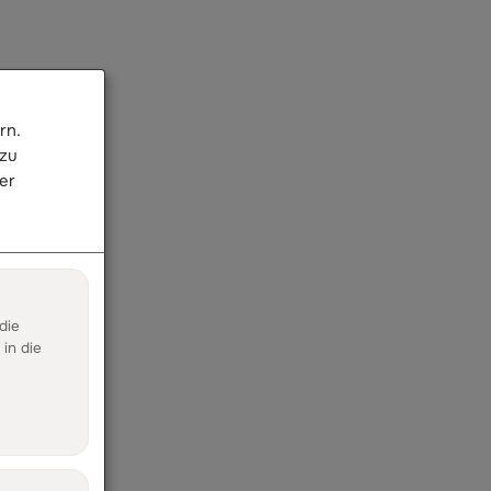
rn.
 zu
er
die
in die